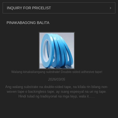
INQUIRY FOR PRICELIST
PINAKABAGONG BALITA
Walang kinakailangang substrate! Double-sided adhesive tape!
2026/03/05
Ang walang substrate na double-sided tape, na kilala rin bilang non-
woven tape o backingless tape, ay isang espesyal na uri ng tape.
Hindi tulad ng tradisyonal na mga teyp, wala it......