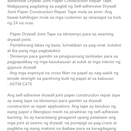
adhensive Drywall Joint Paper Construction Repair Tape.
Maligayang pagdating sa pagbili ng Self-adhensive Drywall
Joint Paper Construction Repair Tape mula sa amin. Ang
bawat kahilingan mula sa mga customer ay sinasagot sa loob
ng 24 na oras.
· Paper Drywall Joint Tape na idinisenyo para sa seaming
drywall joints
· Pambihirang lakas ng basa, lumalaban sa pag-unat, kulubot
at iba pang mga pagbaluktot
· Dinisenyo para gamitin sa pinagsamang tambalan para sa
pagpapatibay ng mga kasukasuan at sulok at mga interior ng
gypsum drywall
· Ang mga espesyal na cross fiber na papel ay nag-aalok ng
tensile strength sa parehong butil ng papel at sa kabuuan
· ASTM C475
Ang self-adhesive drywall joint paper construction repair tape
ay isang tape na idinisenyo para gamitin sa drywall
construction at repair applications. Ang tape ay binubuo ng
isang papel o fiberglass mesh na pinahiran ng self-adhesive
backing. Ito ay karaniwang ginagamit upang palakasin ang
mga joint at seams ng drywall, na pumipigil sa pag-crack at
paglikha ng isang makinis na ibabaw para sa karagdagang