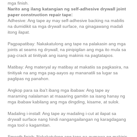
mga finish.
Narito ang ilang katangian ng self-adhesive drywall joint
paper construction repair tape:
Adhesive: Ang tape ay may self-adhesive backing na mabilis
na dumidikit sa mga drywall surface, na ginagawang madali
itong ilapat.
Pagpapatibay: Nakakatulong ang tape na palakasin ang mga
joints at seams ng drywall, na pinipigilan ang mga ito mula sa
pag-crack at tinitiyak ang isang makinis na pagtatapos.
Matibay: Ang materyal ay matibay at makatiis sa pagkasira, na
tinitiyak na ang mga pag-aayos ay mananatili sa lugar sa
paglipas ng panahon.
Angkop para sa iba't ibang mga ibabaw: Ang tape ay
maraming nalalaman at maaaring gamitin sa isang hanay ng
mga ibabaw kabilang ang mga dingding, kisame, at sulok.
Madaling i-install: Ang tape ay madaling i-cut at ilapat sa
drywall surface nang hindi nangangailangan ng karagdagang
mga tool o kagamitan.
Smooth finish: Nakakatulong ang tape na gumawa ng makinis