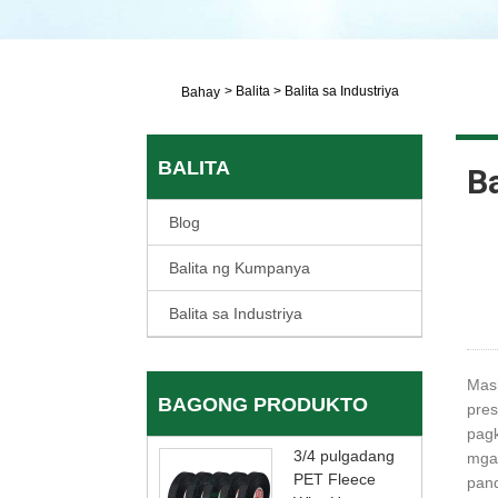
>
Balita
>
Balita sa Industriya
Bahay
BALITA
Ba
Blog
Balita ng Kumpanya
Balita sa Industriya
Mask
BAGONG PRODUKTO
pres
pagk
3/4 pulgadang
mga 
PET Fleece
pand