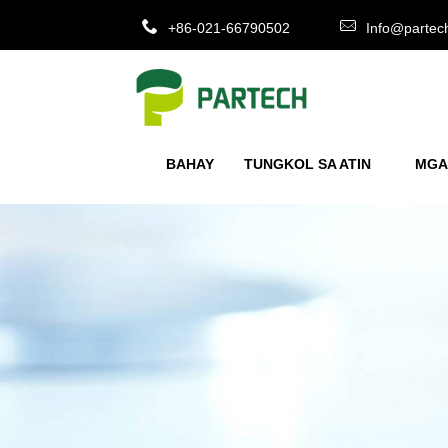
+86-021-66790502
Info@partec
BAHAY
TUNGKOL SA ATIN
MGA