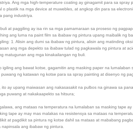
striya. Ang mga high-temperature coating ay ginagamit para sa spray 
l o plastik na mga device at muwebles, at angkop din para sa electronics
ba pang industriya.
buli at paggiling ay isa rin sa mga pamamaraan sa proseso ng pagpap
shing ang luma na paint film sa ibabaw ng pintura upang maibalik ng ba
iling: 1. Alisin ang dumi sa ibabaw ng pintura, alisin ang matinding 
san ang mga depekto sa ibabaw tulad ng pagkawala ng pintura at aci
g matugunan ang mga kinakailangan ng buli.
 igiling ang bawat kotse, gagamitin ang masking paper na lumalaban
puwang ng katawan ng kotse para sa spray painting at disenyo ng pagg
 ito ay upang maiwasan ang nakasasakit na pulbos na ginawa sa pana
ga puwang at nakakaapekto sa hitsura;
alawa, ang mataas na temperatura na lumalaban sa masking tape ay 
ing tape ay may mas malakas na resistensya sa mataas na temperatur
ikit at pagdikit sa pintura ng kotse dahil sa mataas at mababang pag
 napinsala ang ibabaw ng pintura.