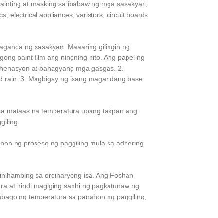
painting at masking sa ibabaw ng mga sasakyan,
, electrical appliances, varistors, circuit boards
aganda ng sasakyan. Maaaring gilingin ng
gong paint film ang ningning nito. Ang papel ng
oksihenasyon at bahagyang mga gasgas. 2.
d rain. 3. Magbigay ng isang magandang base
 sa mataas na temperatura upang takpan ang
iling.
hon ng proseso ng paggiling mula sa adhering
inihambing sa ordinaryong isa. Ang Foshan
a at hindi magiging sanhi ng pagkatunaw ng
babago ng temperatura sa panahon ng paggiling,