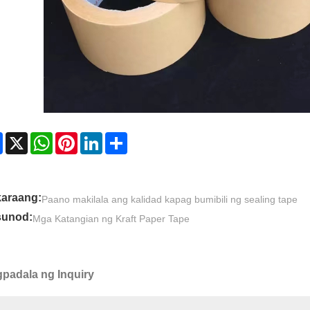
Facebook
X
WhatsApp
Pinterest
LinkedIn
Share
araang:
Paano makilala ang kalidad kapag bumibili ng sealing tape
unod:
Mga Katangian ng Kraft Paper Tape
padala ng Inquiry