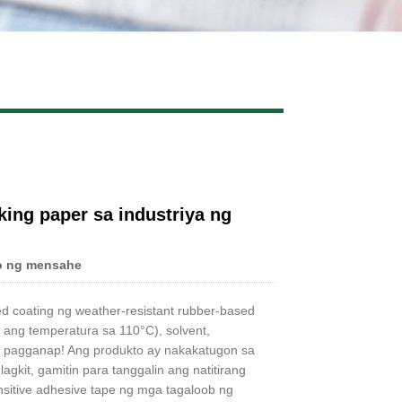
Live
ing paper sa industriya ng
o ng mensahe
ed coating ng weather-resistant rubber-based
ang temperatura sa 110°C), solvent,
na pagganap! Ang produkto ay nakakatugon sa
kit, gamitin para tanggalin ang natitirang
ensitive adhesive tape ng mga tagaloob ng