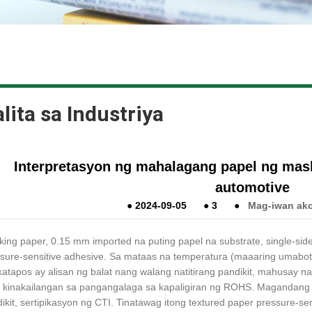
lita sa Industriya
Interpretasyon ng mahalagang papel ng mask
automotive
●
2024-09-05
●
3
●
Mag-iwan ak
ing paper, 0.15 mm imported na puting papel na substrate, single-sid
sure-sensitive adhesive. Sa mataas na temperatura (maaaring umabot 
atapos ay alisan ng balat nang walang natitirang pandikit, mahusay 
kinakailangan sa pangangalaga sa kapaligiran ng ROHS. Magandang lag
ikit, sertipikasyon ng CTI. Tinatawag itong textured paper pressure-s