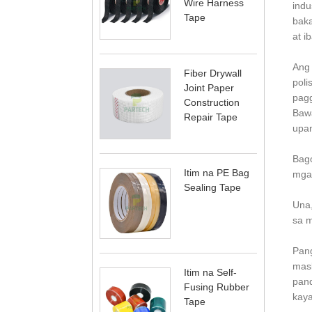
Wire Harness
indu
Tape
baka
at i
Ang 
Fiber Drywall
poli
Joint Paper
pagg
Construction
Bawa
Repair Tape
upan
Bago
Itim na PE Bag
mga 
Sealing Tape
Una,
sa m
Pang
mask
Itim na Self-
pand
Fusing Rubber
kaya
Tape