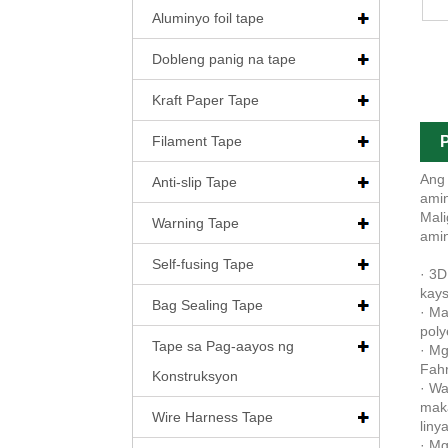
Aluminyo foil tape
Dobleng panig na tape
Kraft Paper Tape
Filament Tape
P
Ang 
Anti-slip Tape
amin
Mali
Warning Tape
amin
Self-fusing Tape
· 3D
kays
Bag Sealing Tape
· Ma
poly
Tape sa Pag-aayos ng
· Mg
Fahr
Konstruksyon
· Wa
maka
Wire Harness Tape
liny
· Mg