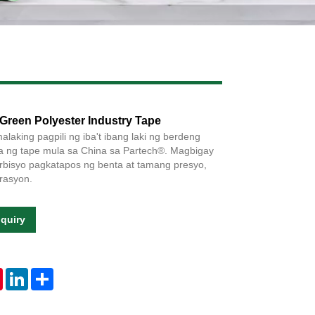
Live
g Green Polyester Industry Tape
aking pagpili ng iba't ibang laki ng berdeng
iya ng tape mula sa China sa Partech®. Magbigay
rbisyo pagkatapos ng benta at tamang presyo,
rasyon.
quiry
tsApp
Pinterest
LinkedIn
Share