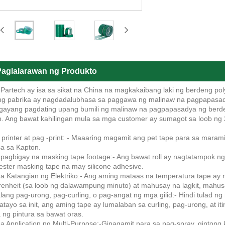
aglalarawan ng Produkto
Partech ay isa sa sikat na China na magkakaibang laki ng berdeng poly
g pabrika ay nagdadalubhasa sa paggawa ng malinaw na pagpapasadya
gayang pagdating upang bumili ng malinaw na pagpapasadya ng berden
. Ang bawat kahilingan mula sa mga customer ay sumagot sa loob ng 
 printer at pag -print: - Maaaring magamit ang pet tape para sa marami
a sa Kapton.
pagbigay na masking tape footage:- Ang bawat roll ay nagtatampok n
ester masking tape na may silicone adhesive.
a Katangian ng Elektriko:- Ang aming mataas na temperatura tape ay
enheit (sa loob ng dalawampung minuto) at mahusay na lagkit, mahu
lang pag-urong, pag-curling, o pag-angat ng mga gilid:- Hindi tulad ng
tayo sa init, ang aming tape ay lumalaban sa curling, pag-urong, at it
a ng pintura sa bawat oras.
a Application ng Multi-Purpose:-Ginagamit para sa pag-spray, gintong k