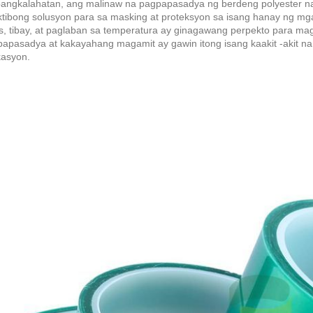
angkalahatan, ang malinaw na pagpapasadya ng berdeng polyester na ta
tibong solusyon para sa masking at proteksyon sa isang hanay ng mga
s, tibay, at paglaban sa temperatura ay ginagawang perpekto para mag
apasadya at kakayahang magamit ay gawin itong isang kaakit -akit na
kasyon.