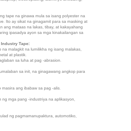
i ng tape na ginawa mula sa isang polyester na
. Ito ay sikat na ginagamit para sa masking at
n ang mataas na lakas, tibay, at kakayahang
aring ipasadya ayon sa mga kinakailangan sa
 Industry Tape:
na malagkit na lumilikha ng isang malakas,
al at plastik.
aglaban sa luha at pag -abrasion.
lumalaban sa init, na ginagawang angkop para
 o masira ang ibabaw sa pag -alis.
ng mga pang -industriya na aplikasyon,
, tulad ng pagmamanupaktura, automotiko,