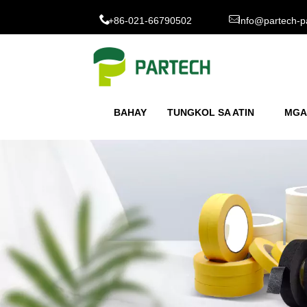
+86-021-66790502
Info@partech-p
BAHAY
TUNGKOL SA ATIN
MGA