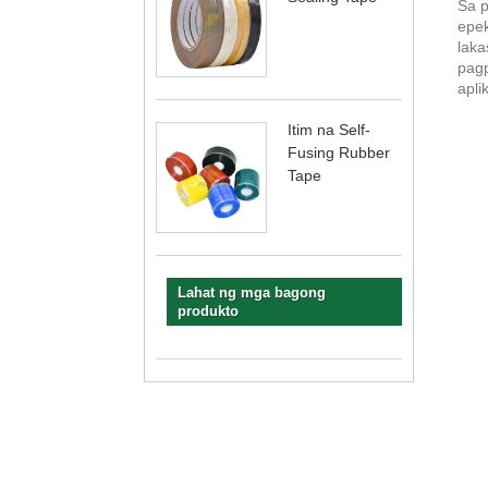
Sa p
epek
laka
pagp
apli
Itim na Self-
Fusing Rubber
Tape
Lahat ng mga bagong
produkto