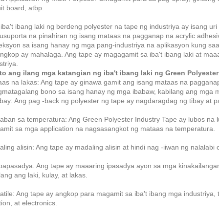
uit board, atbp.
iba't ibang laki ng berdeng polyester na tape ng industriya ay isang ur
suporta na pinahiran ng isang mataas na pagganap na acrylic adhesive
eksyon sa isang hanay ng mga pang-industriya na aplikasyon kung saa
gkop ay mahalaga. Ang tape ay magagamit sa iba't ibang laki at maa
striya.
to ang ilang mga katangian ng iba't ibang laki ng Green Polyester
as na lakas: Ang tape ay ginawa gamit ang isang mataas na pagganap 
matagalang bono sa isang hanay ng mga ibabaw, kabilang ang mga met
bay: Ang pag -back ng polyester ng tape ay nagdaragdag ng tibay at p
aban sa temperatura: Ang Green Polyester Industry Tape ay lubos na 
mit sa mga application na nagsasangkot ng mataas na temperatura.
ling alisin: Ang tape ay madaling alisin at hindi nag -iiwan ng nalalabi
apasadya: Ang tape ay maaaring ipasadya ayon sa mga kinakailangan 
lang ang laki, kulay, at lakas.
atile: Ang tape ay angkop para magamit sa iba't ibang mga industriya
tion, at electronics.