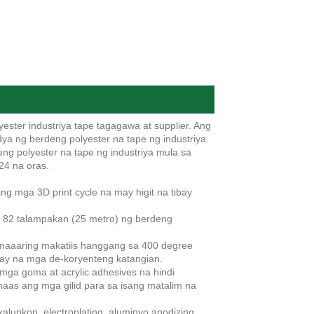
ester industriya tape tagagawa at supplier. Ang
 ng berdeng polyester na tape ng industriya.
g polyester na tape ng industriya mula sa
24 na oras.
ng mga 3D print cycle na may higit na tibay
g 82 talampakan (25 metro) ng berdeng
 maaaring makatiis hanggang sa 400 degree
say na mga de-koryenteng katangian.
 mga goma at acrylic adhesives na hindi
inaas ang mga gilid para sa isang matalim na
alupkop, electroplating, aluminyo anodizing,