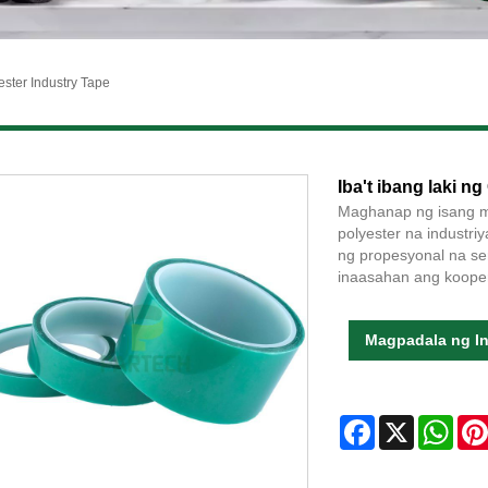
ster Industry Tape
Iba't ibang laki n
Maghanap ng isang mal
polyester na industr
ng propesyonal na se
inaasahan ang koope
Magpadala ng In
Facebook
X
Wha