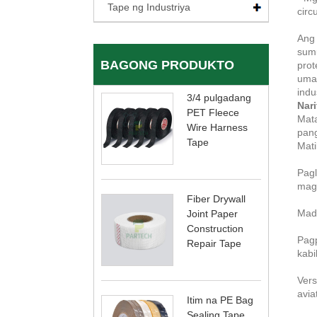
Tape ng Industriya
circ
Ang 
sumu
BAGONG PRODUKTO
prot
uman
indu
3/4 pulgadang
Nari
PET Fleece
Mata
Wire Harness
pang
Tape
Mati
Pagl
maga
Fiber Drywall
Mada
Joint Paper
Construction
Pagp
Repair Tape
kabi
Vers
avia
Itim na PE Bag
Sealing Tape