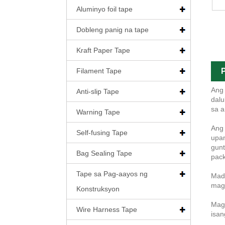
Aluminyo foil tape
Dobleng panig na tape
Kraft Paper Tape
Filament Tape
P
Ang 
Anti-slip Tape
dalu
sa a
Warning Tape
Ang 
Self-fusing Tape
upan
gunt
Bag Sealing Tape
pack
Tape sa Pag-aayos ng
Mada
magi
Konstruksyon
Maga
Wire Harness Tape
isan