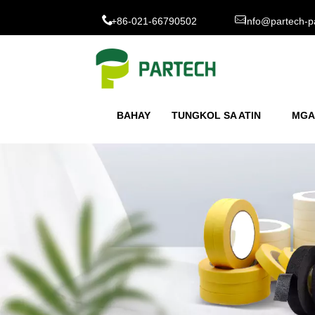
+86-021-66790502
Info@partech-p
BAHAY
TUNGKOL SA ATIN
MGA