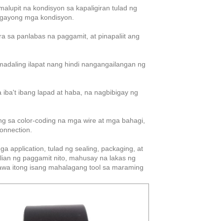
malupit na kondisyon sa kapaligiran tulad ng
a gayong mga kondisyon.
a sa panlabas na paggamit, at pinapaliit ang
madaling ilapat nang hindi nangangailangan ng
iba't ibang lapad at haba, na nagbibigay ng
long sa color-coding na mga wire at mga bahagi,
connection.
application, tulad ng sealing, packaging, at
alian ng paggamit nito, mahusay na lakas ng
gawa itong isang mahalagang tool sa maraming