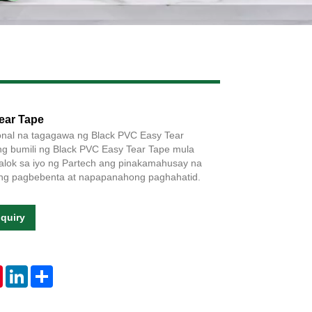
Live
ear Tape
onal na tagagawa ng Black PVC Easy Tear
ang bumili ng Black PVC Easy Tear Tape mula
iaalok sa iyo ng Partech ang pinakamahusay na
 ng pagbebenta at napapanahong paghahatid.
quiry
tsApp
Pinterest
LinkedIn
Share