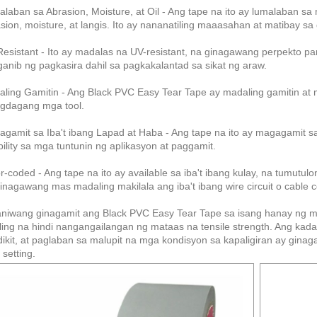
laban sa Abrasion, Moisture, at Oil - Ang tape na ito ay lumalaban sa 
sion, moisture, at langis. Ito ay nananatiling maaasahan at matibay s
esistant - Ito ay madalas na UV-resistant, na ginagawang perpekto par
anib ng pagkasira dahil sa pagkakalantad sa sikat ng araw.
ling Gamitin - Ang Black PVC Easy Tear Tape ay madaling gamitin at 
gdagang mga tool.
gamit sa Iba't ibang Lapad at Haba - Ang tape na ito ay magagamit sa 
ibility sa mga tuntunin ng aplikasyon at paggamit.
r-coded - Ang tape na ito ay available sa iba't ibang kulay, na tumutu
inagawang mas madaling makilala ang iba't ibang wire circuit o cable 
niwang ginagamit ang Black PVC Easy Tear Tape sa isang hanay ng mga 
ling na hindi nangangailangan ng mataas na tensile strength. Ang kad
ikit, at paglaban sa malupit na mga kondisyon sa kapaligiran ay gina
setting.