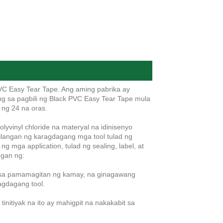
PVC Easy Tear Tape. Ang aming pabrika ay
g sa pagbili ng Black PVC Easy Tear Tape mula
 ng 24 na oras.
yvinyl chloride na materyal na idinisenyo
langan ng karagdagang mga tool tulad ng
ng mga application, tulad ng sealing, label, at
ngan ng:
t sa pamamagitan ng kamay, na ginagawang
agdagang tool.
initiyak na ito ay mahigpit na nakakabit sa