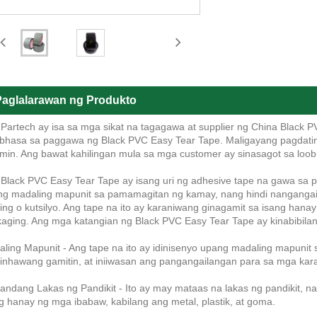
aglalarawan ng Produkto
Partech ay isa sa mga sikat na tagagawa at supplier ng China Black 
bhasa sa paggawa ng Black PVC Easy Tear Tape. Maligayang pagdatin
min. Ang bawat kahilingan mula sa mga customer ay sinasagot sa loob
Black PVC Easy Tear Tape ay isang uri ng adhesive tape na gawa sa pol
g madaling mapunit sa pamamagitan ng kamay, nang hindi nangangai
ing o kutsilyo. Ang tape na ito ay karaniwang ginagamit sa isang hanay 
aging. Ang mga katangian ng Black PVC Easy Tear Tape ay kinabibila
ling Mapunit - Ang tape na ito ay idinisenyo upang madaling mapuni
nhawang gamitin, at iniiwasan ang pangangailangan para sa mga kar
ndang Lakas ng Pandikit - Ito ay may mataas na lakas ng pandikit, na t
g hanay ng mga ibabaw, kabilang ang metal, plastik, at goma.