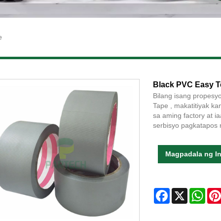
e
Black PVC Easy T
Bilang isang propesy
Tape , makatitiyak k
sa aming factory at 
serbisyo pagkatapos
Magpadala ng In
Facebook
X
Wha