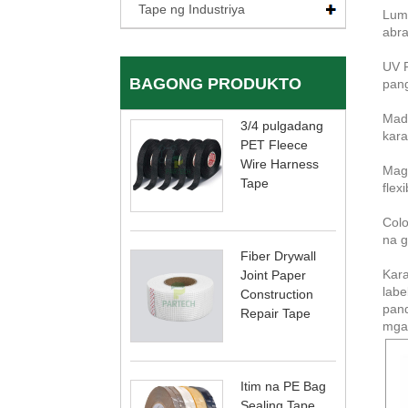
Tape ng Industriya
Luma
abra
UV R
BAGONG PRODUKTO
pang
Mada
3/4 pulgadang
kara
PET Fleece
Wire Harness
Maga
Tape
flex
Colo
na g
Fiber Drywall
Kara
Joint Paper
labe
Construction
pand
Repair Tape
mga 
Itim na PE Bag
Sealing Tape