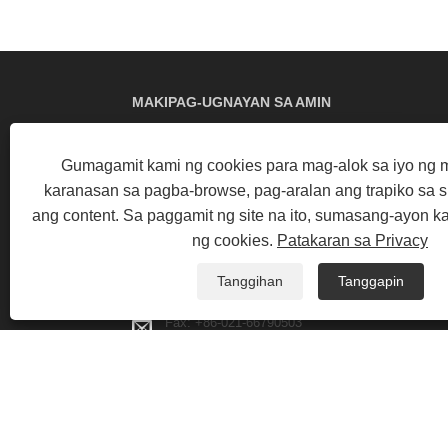
MAKIPAG-UGNAYAN SA AMIN
Address: Luxiang Road, Baoshan
Gumagamit kami ng cookies para mag-alok sa iyo n
District, Shanghai
karanasan sa pagba-browse, pag-aralan ang trapiko sa sit
ang content. Sa paggamit ng site na ito, sumasang-ayon k
Tel:
+86-021-66790502
ng cookies.
Patakaran sa Privacy
Telepono:
+86-13402161881
Tanggihan
Tanggapin
Email:
Info@partech-packing.com
Fax: +86-021-66790503
Copyright © 2023 Yilane (Shanghai) Industrial Co Ltd - 