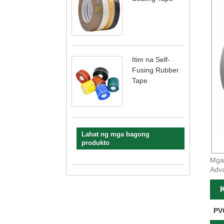
Itim na Self-
Fusing Rubber
Tape
Lahat ng mga bagong
produkto
Mga 
Adva
PVC