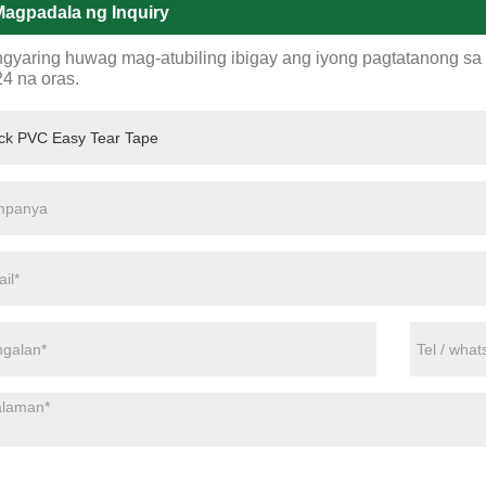
agpadala ng Inquiry
gyaring huwag mag-atubiling ibigay ang iyong pagtatanong sa f
24 na oras.